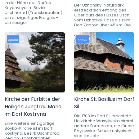
in der Nähe des Dorfes
Der Uzhansky-Naturpark
Knyahynya im Bezirk
erstreckt sich entlang des
Uschhorod (Transkarpatien)
Oberlaufs des Flusses Usch
ein einzigartiges Ereignis -
vom Uzhotsky-Pass bis zum
ein riesiger
Dorf Zabrod über 45 km. Die
Храми
Храми
Kirche der Fürbitte der
Kirche St. Basilius im Dorf
Heiligen Jungfrau Maria
Sil
im Dorf Kostryna
Die 1703 im Dorf Sil errichtete
Holzkirche Wasyliwska nimmt
Eine weitere einzigartige
andere Formen an, die für die
Boyko-Kirche ist im Dorf
Boykiwska-Schule untypisch
Kostryna, Bezirk Uschhorod,
sind. Im Jahr
Region Transkarpatien,