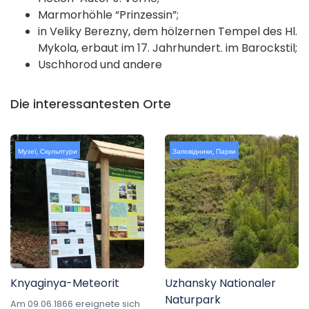
Marmorhöhle “Prinzessin”;
in Veliky Berezny, dem hölzernen Tempel des Hl.
Mykola, erbaut im 17. Jahrhundert. im Barockstil;
Uschhorod und andere
Die interessantesten Orte
Музеї
,
Скульптури
Заповідники
,
Парки
Knyaginya-Meteorit
Uzhansky Nationaler
Naturpark
Am 09.06.1866 ereignete sich