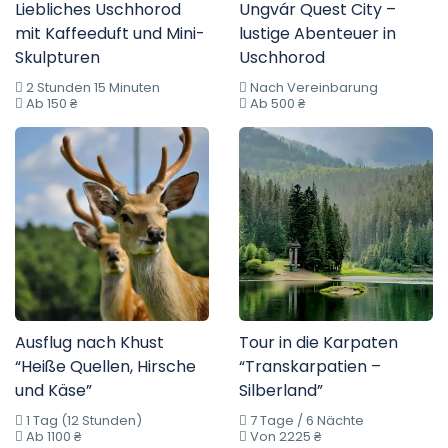
Liebliches Uschhorod
Ungvár Quest City –
mit Kaffeeduft und Mini-
lustige Abenteuer in
Skulpturen
Uschhorod
2 Stunden 15 Minuten
Nach Vereinbarung
Ab 150 ₴
Ab 500 ₴
Ausflug nach Khust
Tour in die Karpaten
“Heiße Quellen, Hirsche
“Transkarpatien –
und Käse”
Silberland”
1 Tag (12 Stunden)
7 Tage / 6 Nächte
Ab 1100 ₴
Von 2225 ₴