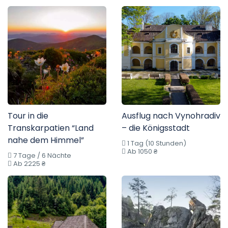
Tour in die
Ausflug nach Vynohradiv
Transkarpatien “Land
– die Königsstadt
nahe dem Himmel”
1 Tag (10 Stunden)
Ab 1050 ₴
7 Tage / 6 Nächte
Ab 2225 ₴