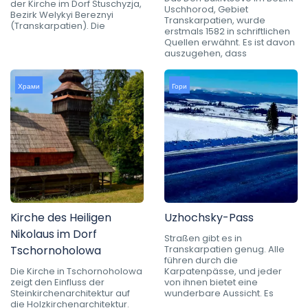
der Kirche im Dorf Stuschyzja,
Uschhorod, Gebiet
Bezirk Welykyi Bereznyi
Transkarpatien, wurde
(Transkarpatien). Die
erstmals 1582 in schriftlichen
Quellen erwähnt. Es ist davon
auszugehen, dass
Храми
Гори
Kirche des Heiligen
Uzhochsky-Pass
Nikolaus im Dorf
Straßen gibt es in
Tschornoholowa
Transkarpatien genug. Alle
führen durch die
Die Kirche in Tschornoholowa
Karpatenpässe, und jeder
zeigt den Einfluss der
von ihnen bietet eine
Steinkirchenarchitektur auf
wunderbare Aussicht. Es
die Holzkirchenarchitektur.