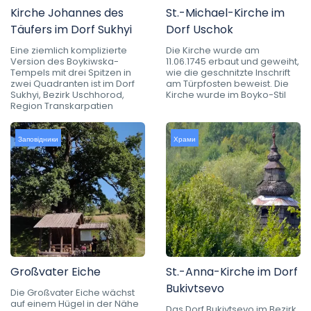
Kirche Johannes des
St.-Michael-Kirche im
Täufers im Dorf Sukhyi
Dorf Uschok
Eine ziemlich komplizierte
Die Kirche wurde am
Version des Boykiwska-
11.06.1745 erbaut und geweiht,
Tempels mit drei Spitzen in
wie die geschnitzte Inschrift
zwei Quadranten ist im Dorf
am Türpfosten beweist. Die
Sukhyi, Bezirk Uschhorod,
Kirche wurde im Boyko-Stil
Region Transkarpatien
Заповідники
Храми
Großvater Eiche
St.-Anna-Kirche im Dorf
Bukivtsevo
Die Großvater Eiche wächst
auf einem Hügel in der Nähe
Das Dorf Bukivtsevo im Bezirk