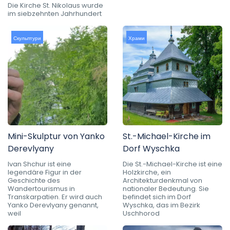
Die Kirche St. Nikolaus wurde
im siebzehnten Jahrhundert
Скульптури
Храми
Mini-Skulptur von Yanko
St.-Michael-Kirche im
Derevlyany
Dorf Wyschka
Ivan Shchur ist eine
Die St.-Michael-Kirche ist eine
legendäre Figur in der
Holzkirche, ein
Geschichte des
Architekturdenkmal von
Wandertourismus in
nationaler Bedeutung. Sie
Transkarpatien. Er wird auch
befindet sich im Dorf
Yanko Derevlyany genannt,
Wyschka, das im Bezirk
weil
Uschhorod