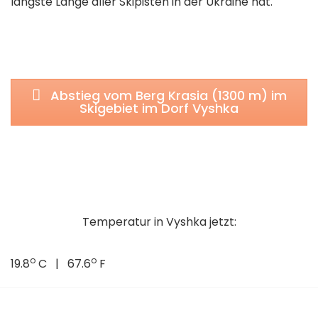
längste Länge aller Skipisten in der Ukraine hat.
Abstieg vom Berg Krasia (1300 m) im
Skigebiet im Dorf Vyshka
Temperatur in Vyshka jetzt:
o
o
19.8
C | 67.6
F