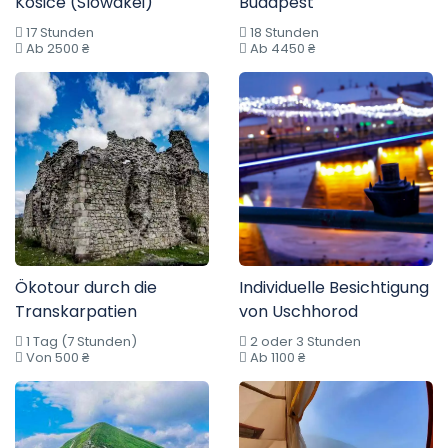
Kosice (Slowakei)
Budapest
17 Stunden
18 Stunden
Ab 2500 ₴
Ab 4450 ₴
Ökotour durch die
Individuelle Besichtigung
Transkarpatien
von Uschhorod
1 Tag (7 Stunden)
2 oder 3 Stunden
Von 500 ₴
Ab 1100 ₴