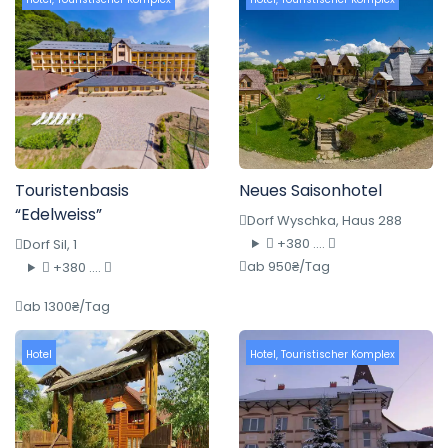
Touristenbasis
Neues Saisonhotel
“Edelweiss”
Dorf Wyschka, Haus 288
+380 ....
Dorf Sil, 1
ab 950₴/Tag
+380 ....
ab 1300₴/Tag
Hotel
Hotel
,
Touristischer Komplex