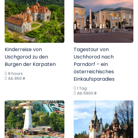
Kinderreise von
Tagestour von
Uschgorod zu den
Uschhorod nach
Burgen der Karpaten
Parndorf – ein
österreichisches
9 hours
Ab 850 ₴
Einkaufsparadies
1 Tag
Ab 5900 ₴