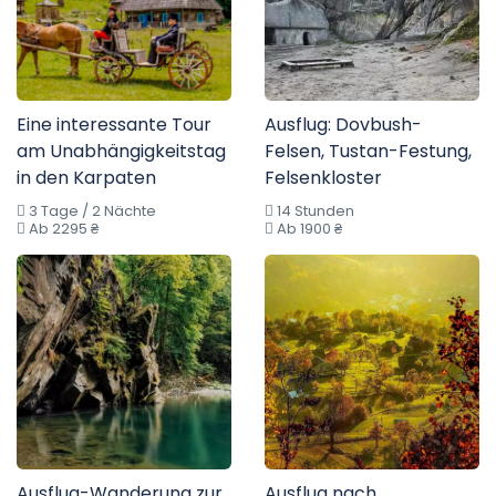
Eine interessante Tour
Ausflug: Dovbush-
am Unabhängigkeitstag
Felsen, Tustan-Festung,
in den Karpaten
Felsenkloster
3 Tage / 2 Nächte
14 Stunden
Ab 2295 ₴
Ab 1900 ₴
Ausflug-Wanderung zur
Ausflug nach