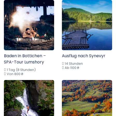
Baden in Bottichen –
Ausflug nach Synevyr
SPA-Tour Lumshory
14 Stunden
Ab 1100 ₴
1 Tag (8 Stunden)
Von 800 ₴