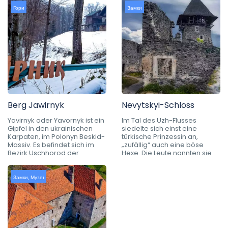
Гори
Замки
Berg Jawirnyk
Nevytskyi-Schloss
Yavirnyk oder Yavornyk ist ein
Im Tal des Uzh-Flusses
Gipfel in den ukrainischen
siedelte sich einst eine
Karpaten, im Polonyn Beskid-
türkische Prinzessin an,
Massiv. Es befindet sich im
„zufällig“ auch eine böse
Bezirk Uschhorod der
Hexe. Die Leute nannten sie
Замки
,
Музеї