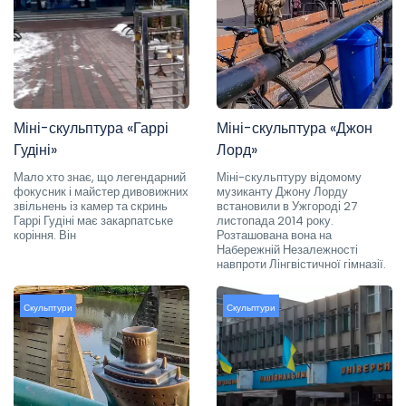
Міні-скульптура «Гаррі
Міні-скульптура «Джон
Гудіні»
Лорд»
Мало хто знає, що легендарний
Міні-скульптуру відомому
фокусник і майстер дивовижних
музиканту Джону Лорду
звільнень із камер та скринь
встановили в Ужгороді 27
Гаррі Гудіні має закарпатське
листопада 2014 року.
коріння. Він
Розташована вона на
Набережній Незалежності
навпроти Лінгвістичної гімназії.
Скульптури
Скульптури