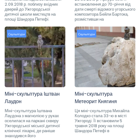
2.09.2018 р. поблизу вхідних
встановлення до 70-річчя від
дверей до Ужгородської
дати смерті відомого угорського
дитячої школи мистецтв на
композитора Бейли Бартока,
площі Шандора Петефі.
розмістивши на
Скульптури
Скульптури
Міні-скульптура Іштван
Міні-скульптура
Лаудон
Метеорит Княгиня
Міні-скульптура Іштвана
Ця міні-скульптура Михайла
Лаудона з магнолією у руках
Колодко стала 33-ю в місті
оселилася на паркані скверу
Ужгороді. Її встановили 5
Ужгородської міської дитячої
травня 2018 року на площі
клінічної лікарні, де раніше
Шандора Петефі в
знаходився його