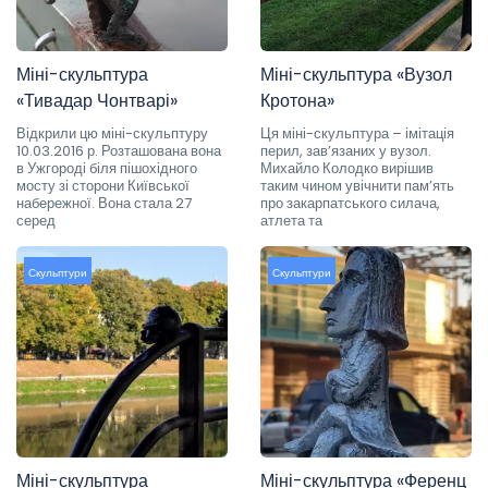
Міні-скульптура
Міні-скульптура «Вузол
«Тивадар Чонтварі»
Кротона»
Відкрили цю міні-скульптуру
Ця міні-скульптура – імітація
10.03.2016 р. Розташована вона
перил, зав’язаних у вузол.
в Ужгороді біля пішохідного
Михайло Колодко вирішив
мосту зі сторони Київської
таким чином увічнити пам’ять
набережної. Вона стала 27
про закарпатського силача,
серед
атлета та
Скульптури
Скульптури
Міні-скульптура
Міні-скульптура «Ференц