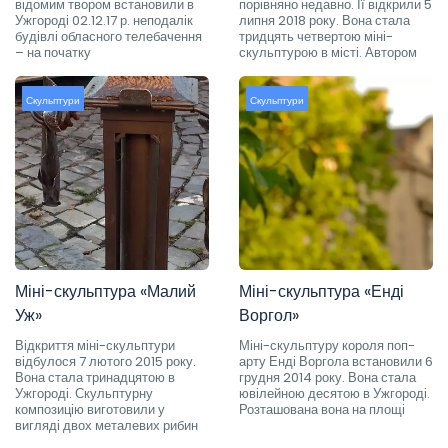
відомим твором встановили в
порівняно недавно. Її відкрили 5
Ужгороді 02.12.17 р. неподалік
липня 2018 року. Вона стала
будівлі обласного телебачення
тридцять четвертою міні-
– на початку
скульптурою в місті. Автором
Скульптури
Скульптури
Міні-скульптура «Малий
Міні-скульптура «Енді
Уж»
Воргол»
Відкриття міні-скульптури
Міні-скульптуру короля поп-
відбулося 7 лютого 2015 року.
арту Енді Воргола встановили 6
Вона стала тринадцятою в
грудня 2014 року. Вона стала
Ужгороді. Скульптурну
ювілейною десятою в Ужгороді.
композицію виготовили у
Розташована вона на площі
вигляді двох металевих рибин