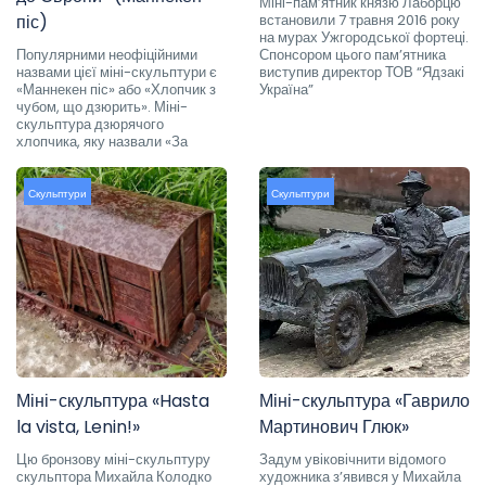
Міні-пам’ятник князю Лаборцю
піс)
встановили 7 травня 2016 року
на мурах Ужгородської фортеці.
Популярними неофіційними
Спонсором цього пам’ятника
назвами цієї міні-скульптури є
виступив директор ТОВ “Ядзакі
«Маннекен піс» або «Хлопчик з
Україна”
чубом, що дзюрить». Міні-
скульптура дзюрячого
хлопчика, яку назвали «За
Скульптури
Скульптури
Міні-скульптура «Hasta
Міні-скульптура «Гаврило
la vista, Lenin!»
Мартинович Глюк»
Цю бронзову міні-скульптуру
Задум увіковічнити відомого
скульптора Михайла Колодко
художника з’явився у Михайла