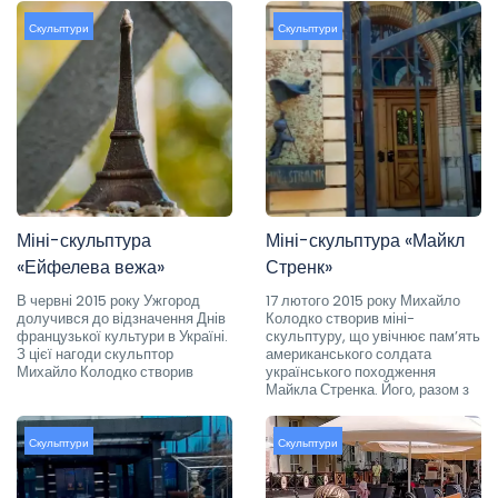
Скульптури
Скульптури
Міні-скульптура
Міні-скульптура «Майкл
«Ейфелева вежа»
Стренк»
В червні 2015 року Ужгород
17 лютого 2015 року Михайло
долучився до відзначення Днів
Колодко створив міні-
французької культури в Україні.
скульптуру, що увічнює пам’ять
З цієї нагоди скульптор
американського солдата
Михайло Колодко створив
українського походження
Майкла Стренка. Його, разом з
Скульптури
Скульптури