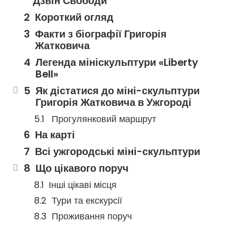
Дзвін Свободи
Короткий огляд
Факти з біографії Григорія
Жатковича
Легенда мініскульптури «Liberty
Bell»
Як дістатися до міні-скульптури
Григорія Жатковича в Ужгороді
Прогулянковий маршрут
На карті
Всі ужгородські міні-скульптури
Що цікавого поруч
Інші цікаві місця
Тури та екскурсії
Проживання поруч