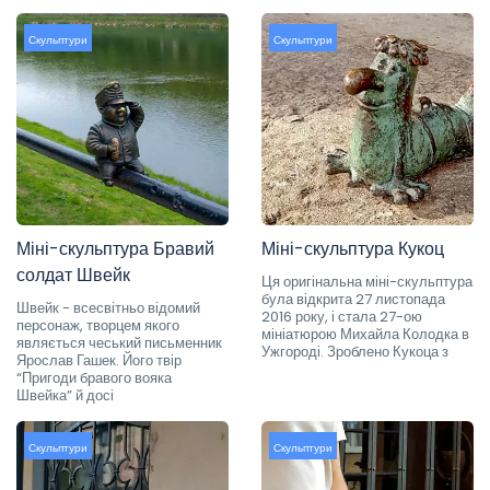
Скульптури
Скульптури
Міні-скульптура Бравий
Міні-скульптура Кукоц
солдат Швейк
Ця оригінальна міні-скульптура
була відкрита 27 листопада
Швейк - всесвітньо відомий
2016 року, і стала 27-ою
персонаж, творцем якого
мініатюрою Михайла Колодка в
являється чеський письменник
Ужгороді. Зроблено Кукоца з
Ярослав Гашек. Його твір
“Пригоди бравого вояка
Швейка” й досі
Скульптури
Скульптури