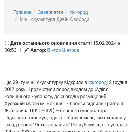
Головна
Закарпаття
Ужгород
Міні-скульптура Дзвін Свободи
🕒
Дата останнього оновлення статті
: 15.02.2024 в
20:53 | 🖋
Автор
:
Віктор Шатров
Цю 29-ту міні-скульптурку відкрили в
Ужгороді
2 грудня
2017 року. Її розмістили перед входом до будівлі
колишнього жупанату, де сьогодні розміщений
Художній музей ім. Бокшая. З бронзи відлили Григорія
Жатковича (1920-1921) – першого губернатора
Підкарпатської Русі, однієї з п’яти земель, що входили у
склад першої Чехословацької Республіки, що існувала з
1919 по 1938 роки. Пізніше отримала назву “Карпатська