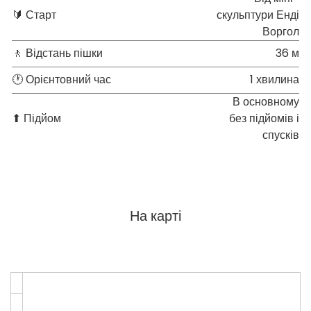
🔰 Старт
скульптури Енді
Воргол
🚶 Відстань пішки
36 м
🕐 Орієнтовний час
1 хвилина
В основному
⬆ Підйом
без підйомів і
спусків
На карті