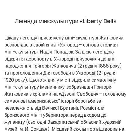
Легенда мініскульптури «Liberty Bell»
Цікаву легенду присвячену міні-скульптурі Жатковича
розповідає в своїй книзі «Ужгород – світова столиця
міні-скульптур» Надія Попадюк. За цією легендою,
відкриття аеропорту в Ужгороді приурочили до дня
народження Григорія Жатковича (2 грудня 1886 року)
та проголошення Дня свободи в Ужгороді (2 грудня
1920 року). Цього ж дня у місті відкрили символічну
міні-скульптуру імениннику, зобразивши Григорія
Жатковича з крилами на «Дзвоні Свободи» – головному
символові американської історії боротьби за
незалежність від Великої Британії. Розмістили
бронзового міні-губернатора перед входом до
жупанату (сьогодні Закарпатський обласний художній
музей ім. Й. Бокшая). Місцевий скульптор відтворив на