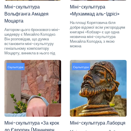
Міні-скульптура
Міні-скульптура
Вольфганга Амадея
«Мухаммад аль-Ідрісі»
Моцарта
На площі Корятовича біля
добре відомої всім ужгородцям
Автором цього бронзового міні-
книгарні «Кобзар» є ще одна
шедевру є Михайло Колодко.
незвична міні-скульптура
Він розповідав, що думка
Михайла Колодка, з якою
встановити міні-скульптуру
можна
геніальному композитору
Моцарту, виникла в нього під
Скульптури
Скульптури
Міні-скульптура «За крок
Міні-скульптура Лаборця
до Європи» (Маннекен