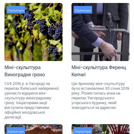
Скульптури
Скульптури
Міні-скульптура
Міні-скульптура Ференц
Виноградне гроно
Келчеї
1.04.2016 р. в Ужгороді на
Цю бронзову міні-скульптуру
перилах Київської набережної
було встановлено 30 січня 2019
урочисто відкрили міні-
року. Розмістилась вона на
скульптуру виноградному
перилах Ужгородського
грону. Ініціаторами акції
угорського будинку, який
виступили представники
знаходиться за адресою:
офіційної молдовської
делегації.
Скульптури
Скульптури