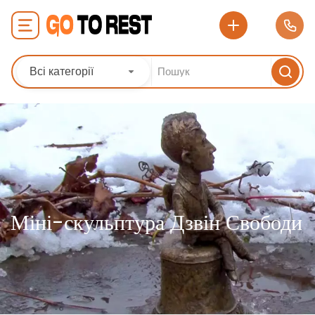
Всі категорії
Міні-скульптура Дзвін Свободи