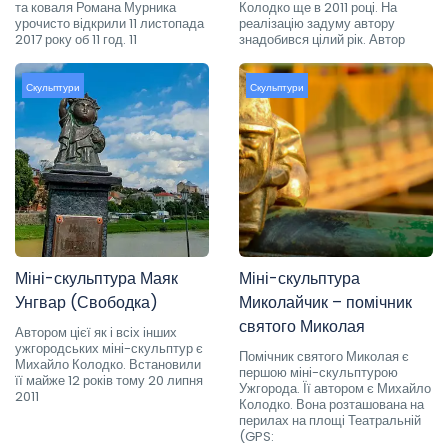
та коваля Романа Мурника
Колодко ще в 2011 році. На
урочисто відкрили 11 листопада
реалізацію задуму автору
2017 року об 11 год. 11
знадобився цілий рік. Автор
Скульптури
Скульптури
Міні-скульптура Маяк
Міні-скульптура
Унгвар (Свободка)
Миколайчик – помічник
святого Миколая
Автором цієї як і всіх інших
ужгородських міні-скульптур є
Помічник святого Миколая є
Михайло Колодко. Встановили
першою міні-скульптурою
її майже 12 років тому 20 липня
Ужгорода. Її автором є Михайло
2011
Колодко. Вона розташована на
перилах на площі Театральній
(GPS: