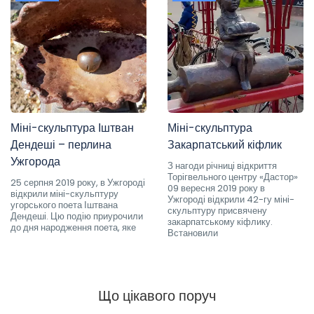
Міні-скульптура Іштван
Міні-скульптура
Дендеші – перлина
Закарпатський кіфлик
Ужгорода
З нагоди річниці відкриття
Торігвельного центру «Дастор»
25 серпня 2019 року, в Ужгороді
09 вересня 2019 року в
відкрили міні-скульптуру
Ужгороді відкрили 42-гу міні-
угорського поета Іштвана
скульптуру присвячену
Дендеші. Цю подію приурочили
закарпатському кіфлику.
до дня народження поета, яке
Встановили
Що цікавого поруч