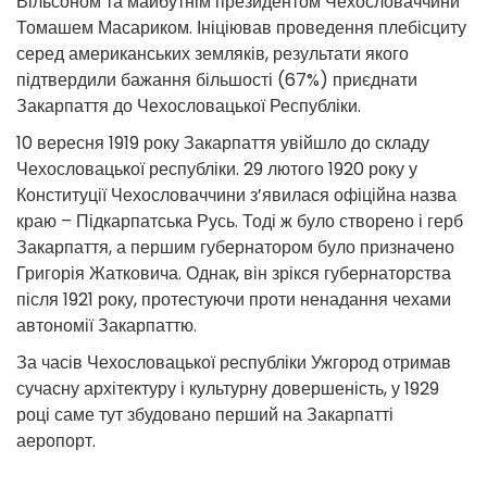
Вільсоном та майбутнім президентом Чехословаччини
Томашем Масариком. Ініціював проведення плебісциту
серед американських земляків, результати якого
підтвердили бажання більшості (67%) приєднати
Закарпаття до Чехословацької Республіки.
10 вересня 1919 року Закарпаття увійшло до складу
Чехословацької республіки. 29 лютого 1920 року у
Конституції Чехословаччини з’явилася офіційна назва
краю – Підкарпатська Русь. Тоді ж було створено і герб
Закарпаття, а першим губернатором було призначено
Григорія Жатковича. Однак, він зрікся губернаторства
після 1921 року, протестуючи проти ненадання чехами
автономії Закарпаттю.
За часів Чехословацької республіки Ужгород отримав
сучасну архітектуру і культурну довершеність, у 1929
році саме тут збудовано перший на Закарпатті
аеропорт.