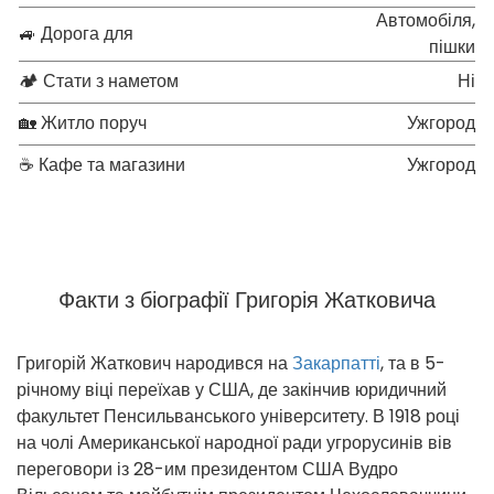
Автомобіля,
🚙 Дорога для
пішки
🏕 Стати з наметом
Ні
🏡 Житло поруч
Ужгород
☕ Кафе та магазини
Ужгород
Факти з біографії Григорія Жатковича
Григорій Жаткович народився на
Закарпатті
, та в 5-
річному віці переїхав у США, де закінчив юридичний
факультет Пенсильванського університету. В 1918 році
на чолі Американської народної ради угрорусинів вів
переговори із 28-им президентом США Вудро