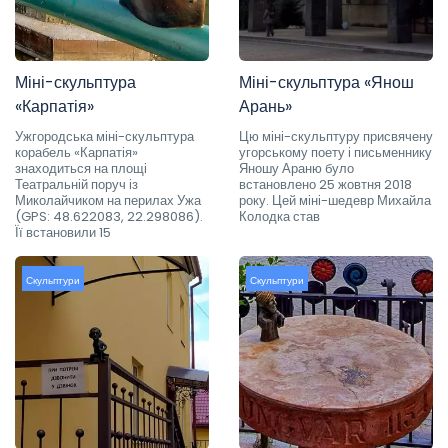
Міні-скульптура
Міні-скульптура «Янош
«Карпатія»
Арань»
Ужгородська міні-скульптура
Цю міні-скульптуру присвячену
корабель «Карпатія»
угорському поету і письменнику
знаходиться на площі
Яношу Араню було
Театральній поруч із
встановлено 25 жовтня 2018
Миколайчиком на перилах Ужа
року. Цей міні-шедевр Михайла
(GPS: 48.622083, 22.298086).
Колодка став
Її встановили 15
Скульптури
Скульптури