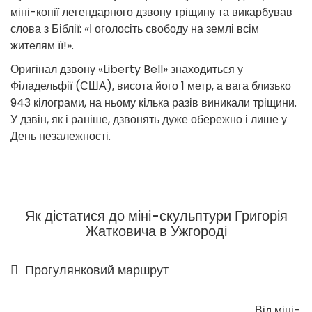
міні-копії легендарного дзвону тріщину та викарбував
слова з Біблії: «І оголосіть свободу на землі всім
жителям її!».
Оригінал дзвону «Liberty Bell» знаходиться у
Філадельфії (США), висота його 1 метр, а вага близько
943 кілограми, на ньому кілька разів виникали тріщини.
У дзвін, як і раніше, дзвонять дуже обережно і лише у
День незалежності.
Як дістатися до міні-скульптури Григорія
Жатковича в Ужгороді
Прогулянковий маршрут
Від міні-