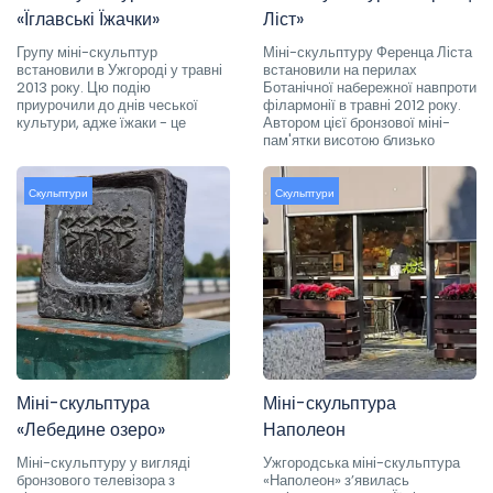
«Їглавські Їжачки»
Ліст»
Групу міні-скульптур
Міні-скульптуру Ференца Ліста
встановили в Ужгороді у травні
встановили на перилах
2013 року. Цю подію
Ботанічної набережної навпроти
приурочили до днів чеської
філармонії в травні 2012 року.
культури, адже їжаки - це
Автором цієї бронзової міні-
пам'ятки висотою близько
Скульптури
Скульптури
Міні-скульптура
Міні-скульптура
«Лебедине озеро»
Наполеон
Міні-скульптуру у вигляді
Ужгородська міні-скульптура
бронзового телевізора з
«Наполеон» з’явилась