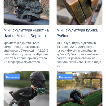
Міні-скульптура «Крістіна
Міні-скульптура кубика
Чакі та Міклош Берчені»
Рубіка
Урочисте відкриття цього
Міні-скульптуру відкрили в
романтичного пам’ятника
Ужгороді 22.12.2014 року з
відбулося в Ужгороді 14.12.2015
нагоди 40-річчя винайдення
року. Міні-скульптура «Крістіна
кубика Рубіка. Бронзовий міні-
Чакі та Міклош Берчені» стала
пам’ятник розташований на
26 шедевром скульптора
перилах “консульських” сходів
до
Скульптури
Скульптури