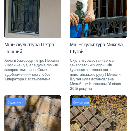
Міні-скульптура Петро
Міні-скульптура Микола
Перший
Шугай
Хоча в Ужгороді Петро Перший
Скульптура останнього з
ніколи не був, але дуже любив
закарпатських опришків
закарпатські вина. Саме
(учасника селянського
відображенням цієї любові
повстанського руху) Миколи
імператора є встановлена
Шугая була встановлена
Михайлом Колодком 31 січня
2015 року на
Скульптури
Скульптури