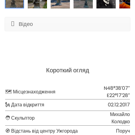
Відео
Короткий огляд
N48°38′07″
🗺 Місцезнаходження
E22°17′28″
🗽 Дата відкриття
02.12.2017
Михайло
🧑 Скульптор
Колодко
🧭 Відстань від центру Ужгорода
Поруч