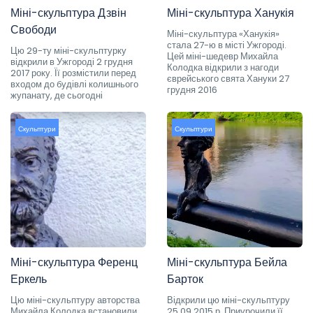
Міні-скульптура Дзвін
Міні-скульптура Ханукія
Свободи
Міні-скульптура «Ханукія»
стала 27-ю в місті Ужгороді.
Цю 29-ту міні-скульптурку
Цей міні-шедевр Михайла
відкрили в Ужгороді 2 грудня
Колодка відкрили з нагоди
2017 року. Її розмістили перед
єврейського свята Хануки 27
входом до будівлі колишнього
грудня 2016
жупанату, де сьогодні
Скульптури
Скульптури
Міні-скульптура Ференц
Міні-скульптура Бейла
Еркель
Барток
Цю міні-скульптуру авторства
Відкрили цю міні-скульптуру
Михайла Колодка встановили
25.09.2015 р. Приурочили її