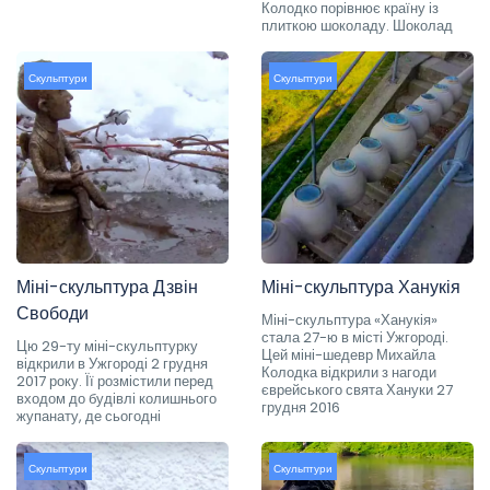
Колодко порівнює країну із
плиткою шоколаду. Шоколад
Скульптури
Скульптури
Міні-скульптура Дзвін
Міні-скульптура Ханукія
Свободи
Міні-скульптура «Ханукія»
стала 27-ю в місті Ужгороді.
Цю 29-ту міні-скульптурку
Цей міні-шедевр Михайла
відкрили в Ужгороді 2 грудня
Колодка відкрили з нагоди
2017 року. Її розмістили перед
єврейського свята Хануки 27
входом до будівлі колишнього
грудня 2016
жупанату, де сьогодні
Скульптури
Скульптури