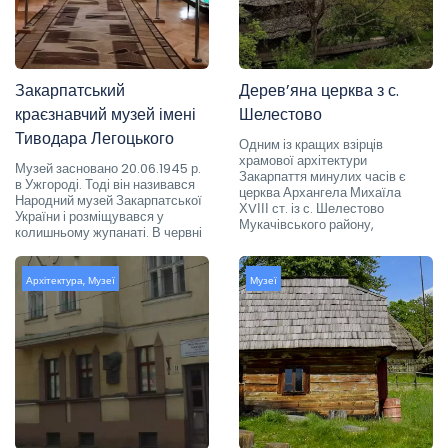
Закарпатський
Дерев’яна церква з с.
краєзнавчий музей імені
Шелестово
Тиводара Легоцького
Одним із кращих взірців
храмової архітектури
Музей засновано 20.06.1945 р.
Закарпаття минулих часів є
в Ужгороді. Тоді він називався
церква Архангела Михаїла
Народний музей Закарпатської
ХVІІІ ст. із с. Шелестово
України і розміщувався у
Мукачівського району,
колишньому жупанаті. В червні
Архітектура
,
Музеї
Музеї