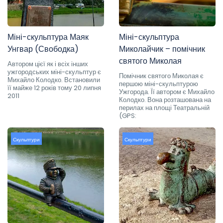
Міні-скульптура Маяк
Міні-скульптура
Унгвар (Свободка)
Миколайчик – помічник
святого Миколая
Автором цієї як і всіх інших
ужгородських міні-скульптур є
Помічник святого Миколая є
Михайло Колодко. Встановили
першою міні-скульптурою
її майже 12 років тому 20 липня
Ужгорода. Її автором є Михайло
2011
Колодко. Вона розташована на
перилах на площі Театральній
(GPS:
Скульптури
Скульптури