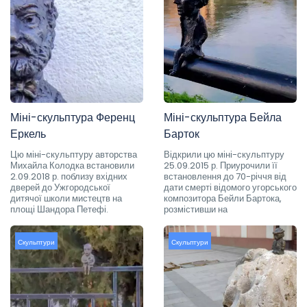
Міні-скульптура Ференц
Міні-скульптура Бейла
Еркель
Барток
Цю міні-скульптуру авторства
Відкрили цю міні-скульптуру
Михайла Колодка встановили
25.09.2015 р. Приурочили її
2.09.2018 р. поблизу вхідних
встановлення до 70-річчя від
дверей до Ужгородської
дати смерті відомого угорського
дитячої школи мистецтв на
композитора Бейли Бартока,
площі Шандора Петефі.
розмістивши на
Скульптури
Скульптури