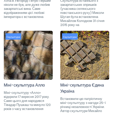
Хоча в Ужгороді Петро Перший
Скульптура останнього з
ніколи не був, але дуже любив
закарпатських опришків
закарпатські вина. Саме
(учасника селянського
відображенням цієї любові
повстанського руху) Миколи
імператора є встановлена
Шугая була встановлена
Михайлом Колодком 31 січня
2015 року на
Скульптури
Скульптури
Міні-скульптура Алло
Міні-скульптура Єдина
Україна
Міні-скульптуру «Алло»
відкрили 17 вересня 2017 року.
Встановили цю патріотичну
Саме цього дня народився
міні-скульптуру з нагоди 25-ї
Тівадар Пушкаш та минуло 120
річниці незалежності України.
років з часу встановлення
Автор скульптури Михайло