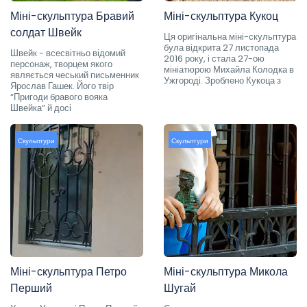
Міні-скульптура Бравий
Міні-скульптура Кукоц
солдат Швейк
Ця оригінальна міні-скульптура
була відкрита 27 листопада
Швейк - всесвітньо відомий
2016 року, і стала 27-ою
персонаж, творцем якого
мініатюрою Михайла Колодка в
являється чеський письменник
Ужгороді. Зроблено Кукоца з
Ярослав Гашек. Його твір
“Пригоди бравого вояка
Швейка” й досі
Скульптури
Скульптури
Міні-скульптура Петро
Міні-скульптура Микола
Перший
Шугай