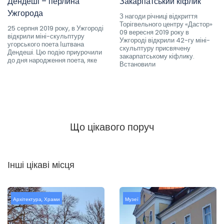
Дендеші – перлина
Закарпатський кіфлик
Ужгорода
З нагоди річниці відкриття
Торігвельного центру «Дастор»
25 серпня 2019 року, в Ужгороді
09 вересня 2019 року в
відкрили міні-скульптуру
Ужгороді відкрили 42-гу міні-
угорського поета Іштвана
скульптуру присвячену
Дендеші. Цю подію приурочили
закарпатському кіфлику.
до дня народження поета, яке
Встановили
Що цікавого поруч
Інші цікаві місця
Архітектура
,
Храми
Музеї