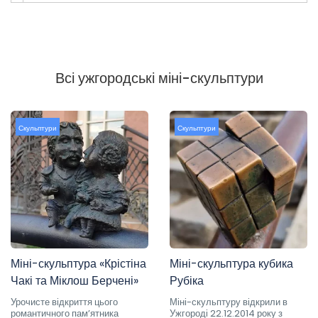
Всі ужгородські міні-скульптури
Скульптури
Скульптури
Міні-скульптура «Крістіна
Міні-скульптура кубика
Чакі та Міклош Берчені»
Рубіка
Урочисте відкриття цього
Міні-скульптуру відкрили в
романтичного пам’ятника
Ужгороді 22.12.2014 року з