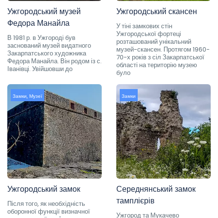
Ужгородський музей
Ужгородський скансен
Федора Манайла
У тіні замкових стін
Ужгородської фортеці
В 1981 р. в Ужгороді був
розташований унікальний
заснований музей видатного
музей-скансен. Протягом 1960-
Закарпатського художника
70-х років з сіл Закарпатської
Федора Манайла. Він родом із с.
області на територію музею
Іванівці. Увійшовши до
було
Замки
,
Музеї
Замки
Ужгородський замок
Середнянський замок
тамплієрів
Після того, як необхідність
оборонної функції визначної
Ужгород та Мукачево