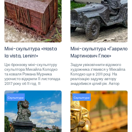
Міні-скульптура «Hasta
Міні-скульптура «Гаврило
la vista, Lenin!»
Мартинович Глюк»
Цю бронзову міні-скульптуру
Задум увіковічнити відомого
скульптора Михайла Колодко
художника з’явився у Михайла
та коваля Романа Мурника
Колодко ще в 2011 році. На
урочисто відкрили 11 листопада
реалізацію задуму автору
2017 року об 11 год. 11
знадобився цілий рік. Автор
Скульптури
Скульптури