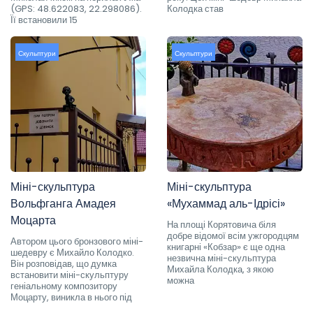
(GPS: 48.622083, 22.298086).
Колодка став
Її встановили 15
Скульптури
Скульптури
Міні-скульптура
Міні-скульптура
Вольфганга Амадея
«Мухаммад аль-Ідрісі»
Моцарта
На площі Корятовича біля
добре відомої всім ужгородцям
Автором цього бронзового міні-
книгарні «Кобзар» є ще одна
шедевру є Михайло Колодко.
незвична міні-скульптура
Він розповідав, що думка
Михайла Колодка, з якою
встановити міні-скульптуру
можна
геніальному композитору
Моцарту, виникла в нього під