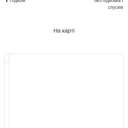
⬆ Підйом
без підйомів і
спусків
На карті