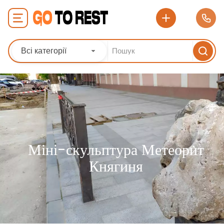
Всі категорії
Міні-скульптура Метеорит
Княгиня