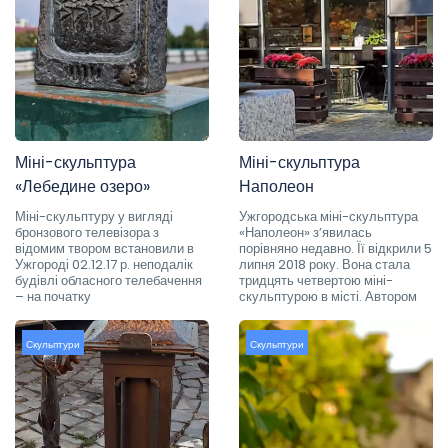
Міні-скульптура
Міні-скульптура
«Лебедине озеро»
Наполеон
Міні-скульптуру у вигляді
Ужгородська міні-скульптура
бронзового телевізора з
«Наполеон» з’явилась
відомим твором встановили в
порівняно недавно. Її відкрили 5
Ужгороді 02.12.17 р. неподалік
липня 2018 року. Вона стала
будівлі обласного телебачення
тридцять четвертою міні-
– на початку
скульптурою в місті. Автором
Скульптури
Скульптури