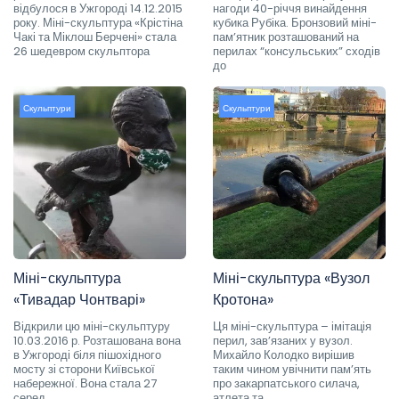
відбулося в Ужгороді 14.12.2015
нагоди 40-річчя винайдення
року. Міні-скульптура «Крістіна
кубика Рубіка. Бронзовий міні-
Чакі та Міклош Берчені» стала
пам’ятник розташований на
26 шедевром скульптора
перилах “консульських” сходів
до
Скульптури
Скульптури
Міні-скульптура
Міні-скульптура «Вузол
«Тивадар Чонтварі»
Кротона»
Відкрили цю міні-скульптуру
Ця міні-скульптура – імітація
10.03.2016 р. Розташована вона
перил, зав’язаних у вузол.
в Ужгороді біля пішохідного
Михайло Колодко вирішив
мосту зі сторони Київської
таким чином увічнити пам’ять
набережної. Вона стала 27
про закарпатського силача,
серед
атлета та