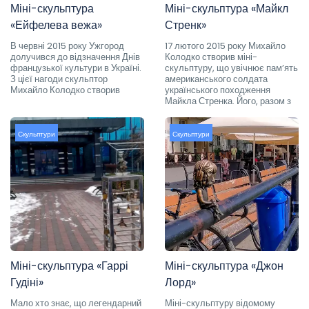
Міні-скульптура
Міні-скульптура «Майкл
«Ейфелева вежа»
Стренк»
В червні 2015 року Ужгород
17 лютого 2015 року Михайло
долучився до відзначення Днів
Колодко створив міні-
французької культури в Україні.
скульптуру, що увічнює пам’ять
З цієї нагоди скульптор
американського солдата
Михайло Колодко створив
українського походження
Майкла Стренка. Його, разом з
Скульптури
Скульптури
Міні-скульптура «Гаррі
Міні-скульптура «Джон
Гудіні»
Лорд»
Мало хто знає, що легендарний
Міні-скульптуру відомому