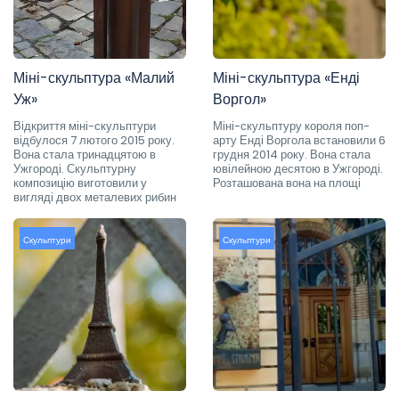
Міні-скульптура «Малий
Міні-скульптура «Енді
Уж»
Воргол»
Відкриття міні-скульптури
Міні-скульптуру короля поп-
відбулося 7 лютого 2015 року.
арту Енді Воргола встановили 6
Вона стала тринадцятою в
грудня 2014 року. Вона стала
Ужгороді. Скульптурну
ювілейною десятою в Ужгороді.
композицію виготовили у
Розташована вона на площі
вигляді двох металевих рибин
Скульптури
Скульптури