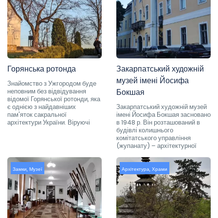
Горянська ротонда
Закарпатський художній
музей імені Йосифа
Знайомство з Ужгородом буде
неповним без відвідування
Бокшая
відомої Горянської ротонди, яка
є однією з найдавніших
Закарпатський художній музей
пам'яток сакральної
імені Йосифа Бокшая засновано
архітектури України. Віруючі
в 1948 р. Він розташований в
будівлі колишнього
комітатського управління
(жупанату) – архітектурної
Замки
,
Музеї
Архітектура
,
Храми