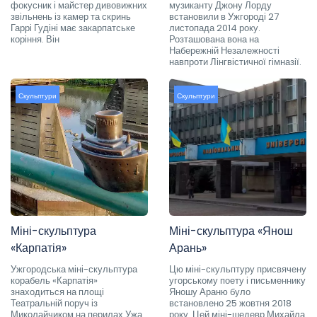
фокусник і майстер дивовижних
музиканту Джону Лорду
звільнень із камер та скринь
встановили в Ужгороді 27
Гаррі Гудіні має закарпатське
листопада 2014 року.
коріння. Він
Розташована вона на
Набережній Незалежності
навпроти Лінгвістичної гімназії.
Скульптури
Скульптури
Міні-скульптура
Міні-скульптура «Янош
«Карпатія»
Арань»
Ужгородська міні-скульптура
Цю міні-скульптуру присвячену
корабель «Карпатія»
угорському поету і письменнику
знаходиться на площі
Яношу Араню було
Театральній поруч із
встановлено 25 жовтня 2018
Миколайчиком на перилах Ужа
року. Цей міні-шедевр Михайла