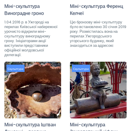
Міні-скульптура
Міні-скульптура Ференц
Виноградне гроно
Келчеї
1.04.2016 р. в Ужгороді на
Цю бронзову міні-скульптуру
перилах Київської набережної
було встановлено 30 січня 2019
урочисто відкрили міні-
року. Розмістилась вона на
скульптуру виноградному
перилах Ужгородського
грону. Ініціаторами акції
угорського будинку, який
виступили представники
знаходиться за адресою:
офіційної молдовської
делегації.
Скульптури
Скульптури
Міні-скульптура Іштван
Міні-скульптура