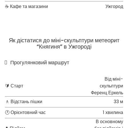
☕ Кафе та магазини
Ужгород
Як дістатися до міні-скульптури метеорит
“Княгиня” в Ужгороді
Прогулянковий маршрут
Від міні-
🔰 Старт
скульптури
Ференц Еркель
🚶 Відстань пішки
33 м
🕐 Орієнтовний час
1 хвилина
В основному