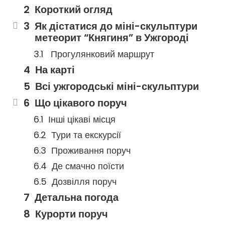
Короткий огляд
Як дістатися до міні-скульптури
метеорит “Княгиня” в Ужгороді
Прогулянковий маршрут
На карті
Всі ужгородські міні-скульптури
Що цікавого поруч
Інші цікаві місця
Тури та екскурсії
Проживання поруч
Де смачно поїсти
Дозвілля поруч
Детальна погода
Курорти поруч