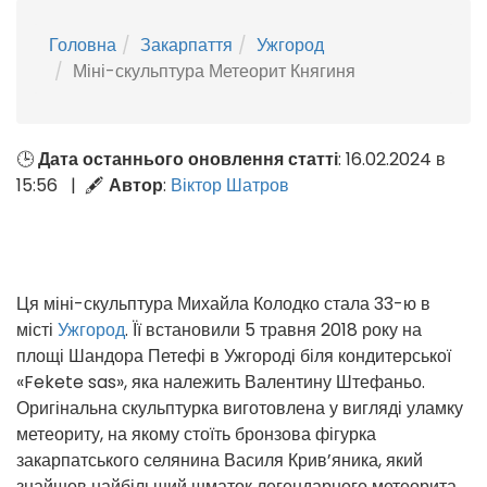
Головна
Закарпаття
Ужгород
Міні-скульптура Метеорит Княгиня
🕒
Дата останнього оновлення статті
: 16.02.2024 в
15:56 | 🖋
Автор
:
Віктор Шатров
Ця міні-скульптура Михайла Колодко стала 33-ю в
місті
Ужгород
. Її встановили 5 травня 2018 року на
площі Шандора Петефі в Ужгороді біля кондитерської
«Fekete sas», яка належить Валентину Штефаньо.
Оригінальна скульптурка виготовлена у вигляді уламку
метеориту, на якому стоїть бронзова фігурка
закарпатського селянина Василя Крив’яника, який
знайшов найбільший шматок легендарного метеорита