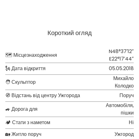
Короткий огляд
N48°37′12″
🗺 Місцезнаходження
E22°17′44″
🗽 Дата відкриття
05.05.2018
Михайло
🧑 Скульптор
Колодко
🧭 Відстань від центру Ужгорода
Поруч
Автомобіля,
🚙 Дорога для
пішки
🏕 Стати з наметом
Ні
🏡 Житло поруч
Ужгород