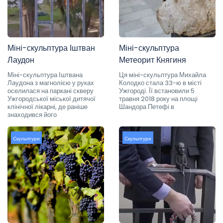
Міні-скульптура Іштван
Міні-скульптура
Лаудон
Метеорит Княгиня
Міні-скульптура Іштвана
Ця міні-скульптура Михайла
Лаудона з магнолією у руках
Колодко стала 33-ю в місті
оселилася на паркані скверу
Ужгороді. Її встановили 5
Ужгородської міської дитячої
травня 2018 року на площі
клінічної лікарні, де раніше
Шандора Петефі в
знаходився його
Скульптури
Скульптури