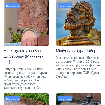
Скульптури
Скульптури
Міні-скульптура «За крок
Міні-скульптура Лаборця
до Європи» (Маннекен
Міні-пам’ятник князю Лаборцю
піс)
встановили 7 травня 2016 року
на мурах Ужгородської фортеці.
Популярними неофіційними
Спонсором цього пам’ятника
назвами цієї міні-скульптури є
виступив директор ТОВ “Ядзакі
«Маннекен піс» або «Хлопчик з
Україна”
чубом, що дзюрить». Міні-
скульптура дзюрячого
хлопчика, яку назвали «За
Скульптури
Скульптури