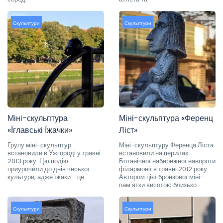
Скульптури
Скульптури
Міні-скульптура
Міні-скульптура «Ференц
«Їглавські Їжачки»
Ліст»
Групу міні-скульптур
Міні-скульптуру Ференца Ліста
встановили в Ужгороді у травні
встановили на перилах
2013 року. Цю подію
Ботанічної набережної навпроти
приурочили до днів чеської
філармонії в травні 2012 року.
культури, адже їжаки - це
Автором цієї бронзової міні-
пам'ятки висотою близько
Скульптури
Скульптури