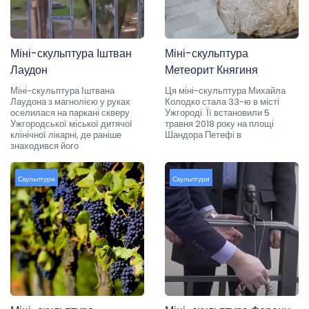
Міні-скульптура Іштван
Міні-скульптура
Лаудон
Метеорит Княгиня
Міні-скульптура Іштвана
Ця міні-скульптура Михайла
Лаудона з магнолією у руках
Колодко стала 33-ю в місті
оселилася на паркані скверу
Ужгороді. Її встановили 5
Ужгородської міської дитячої
травня 2018 року на площі
клінічної лікарні, де раніше
Шандора Петефі в
знаходився його
Скульптури
Скульптури