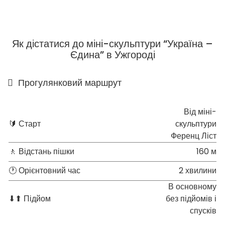
Як дістатися до міні-скульптури “Україна –
Єдина” в Ужгороді
Прогулянковий маршрут
Від міні-
🔰 Старт
скульптури
Ференц Ліст
🚶 Відстань пішки
160 м
🕐 Орієнтовний час
2 хвилини
В основному
⬇⬆ Підйом
без підйомів і
спусків