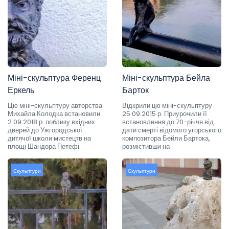
Міні-скульптура Ференц
Міні-скульптура Бейла
Еркель
Барток
Цю міні-скульптуру авторства
Відкрили цю міні-скульптуру
Михайла Колодка встановили
25.09.2015 р. Приурочили її
2.09.2018 р. поблизу вхідних
встановлення до 70-річчя від
дверей до Ужгородської
дати смерті відомого угорського
дитячої школи мистецтв на
композитора Бейли Бартока,
площі Шандора Петефі.
розмістивши на
Скульптури
Скульптури