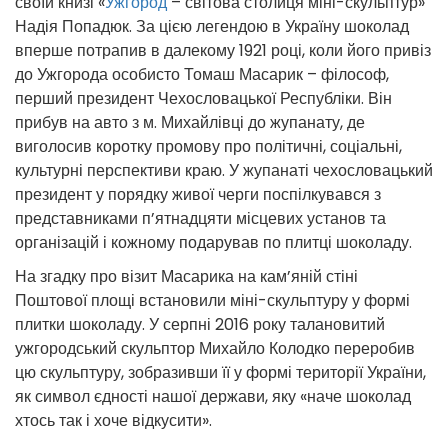
своїй книзі «
Ужгород
– світова столиця міні-скульптур»
Надія Попадюк. За цією легендою в Україну шоколад
вперше потрапив в далекому 1921 році, коли його привіз
до Ужгорода особисто Томаш Масарик – філософ,
перший президент Чехословацької Республіки. Він
прибув на авто з м. Михайлівці до жупанату, де
виголосив коротку промову про політичні, соціальні,
культурні перспективи краю. У жупанаті чехословацький
президент у порядку живої черги поспілкувався з
представниками п’ятнадцяти місцевих установ та
організацій і кожному подарував по плитці шоколаду.
На згадку про візит Масарика на кам’яній стіні
Поштової площі встановили міні-скульптуру у формі
плитки шоколаду. У серпні 2016 року талановитий
ужгородський скульптор Михайло Колодко переробив
цю скульптуру, зобразивши її у формі території України,
як символ єдності нашої держави, яку «наче шоколад
хтось так і хоче відкусити».