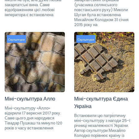
закарпатські вина. Саме
(учасника селянського
відображенням цієї любові
повстанського руху) Миколи
імператора є встановлена
Шугая була встановлена
Михайлом Колодком 31 січня
2015 року на
Скульптури
Скульптури
Міні-скульптура Алло
Міні-скульптура Єдина
Україна
Міні-скульптуру «Алло»
відкрили 17 вересня 2017 року.
Встановили цю патріотичну
Саме цього дня народився
міні-скульптуру з нагоди 25-ї
Тівадар Пушкаш та минуло 120
річниці незалежності України.
років з часу встановлення
Автор скульптури Михайло
Колодко порівнює країну із