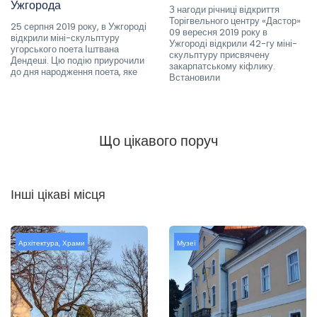
Ужгорода
З нагоди річниці відкриття
Торігвельного центру «Дастор»
25 серпня 2019 року, в Ужгороді
09 вересня 2019 року в
відкрили міні-скульптуру
Ужгороді відкрили 42-гу міні-
угорського поета Іштвана
скульптуру присвячену
Дендеші. Цю подію приурочили
закарпатському кіфлику.
до дня народження поета, яке
Встановили
Що цікавого поруч
Інші цікаві місця
Архітектура
,
Храми
Музеї