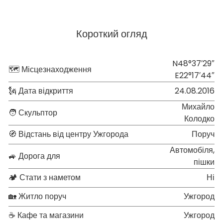
Короткий огляд
N48°37′29″
🗺 Місцезнаходження
E22°17′44″
🗽 Дата відкриття
24.08.2016
Михайло
🧑 Скульптор
Колодко
🧭 Відстань від центру Ужгорода
Поруч
Автомобіля,
🚙 Дорога для
пішки
🏕 Стати з наметом
Ні
🏡 Житло поруч
Ужгород
☕ Кафе та магазини
Ужгород