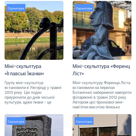
Скульптури
Скульптури
Міні-скульптура
Міні-скульптура «Ференц
«Їглавські Їжачки»
Ліст»
Групу міні-скульптур
Міні-скульптуру Ференца Ліста
встановили в Ужгороді у травні
встановили на перилах
2013 року. Цю подію
Ботанічної набережної навпроти
приурочили до днів чеської
філармонії в травні 2012 року.
культури, адже їжаки - це
Автором цієї бронзової міні-
пам'ятки висотою близько
Скульптури
Скульптури