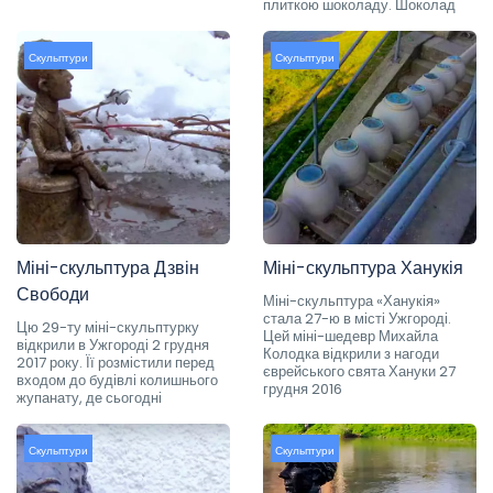
плиткою шоколаду. Шоколад
Скульптури
Скульптури
Міні-скульптура Дзвін
Міні-скульптура Ханукія
Свободи
Міні-скульптура «Ханукія»
стала 27-ю в місті Ужгороді.
Цю 29-ту міні-скульптурку
Цей міні-шедевр Михайла
відкрили в Ужгороді 2 грудня
Колодка відкрили з нагоди
2017 року. Її розмістили перед
єврейського свята Хануки 27
входом до будівлі колишнього
грудня 2016
жупанату, де сьогодні
Скульптури
Скульптури