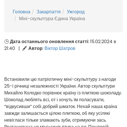
Головна
Закарпаття
Ужгород
Міні-скульптура Єдина Україна
🕒
Дата останнього оновлення статті
: 15.02.2024 в
21:40 | 🖋
Автор
:
Віктор Шатров
Встановили цю патріотичну міні-скульптуру з нагоди
25-ї річниці незалежності України. Автор скульптури
Михайло Колодко порівнює країну із плиткою шоколаду.
Шоколад люблять всі, от і хочуть їм поласувати,
“відкусивши” собі добрий шматок. Нехай наша країна
завжди залишається цілою плиткою, об яку усілякі
невігласи тільки зламають зуби, отримуючи зась.
Розташована ця міні-скульптура на пл. Поштовій.