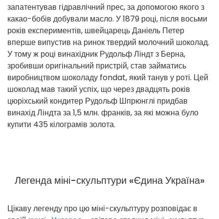
запатентував гідравлічний прес, за допомогою якого з
какао-бобів добували масло. У 1879 році, після восьми
років експериментів, швейцарець Даніель Петер
вперше випустив на ринок твердий молочний шоколад.
У тому ж році винахідник Рудольф Ліндт з Берна,
зробивши оригінальний пристрій, став займатись
виробництвом шоколаду fondat, який танув у роті. Цей
шоколад мав такий успіх, що через двадцять років
цюріхський кондитер Рудольф Шпрюнглі придбав
винахід Ліндта за 1,5 млн. франків, за які можна було
купити 435 кілограмів золота.
Легенда міні-скульптури «Єдина Україна»
Цікаву легенду про цю міні-скульптуру розповідає в