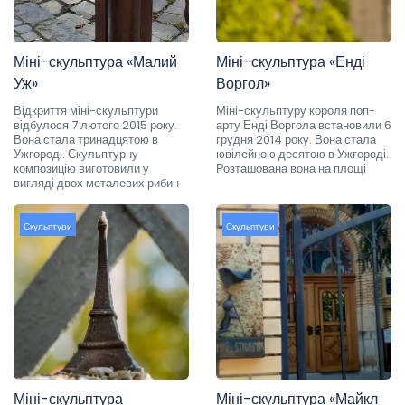
Міні-скульптура «Малий
Міні-скульптура «Енді
Уж»
Воргол»
Відкриття міні-скульптури
Міні-скульптуру короля поп-
відбулося 7 лютого 2015 року.
арту Енді Воргола встановили 6
Вона стала тринадцятою в
грудня 2014 року. Вона стала
Ужгороді. Скульптурну
ювілейною десятою в Ужгороді.
композицію виготовили у
Розташована вона на площі
вигляді двох металевих рибин
Скульптури
Скульптури
Міні-скульптура
Міні-скульптура «Майкл