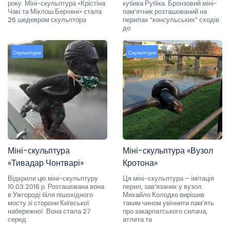
року. Міні-скульптура «Крістіна
кубика Рубіка. Бронзовий міні-
Чакі та Міклош Берчені» стала
пам’ятник розташований на
26 шедевром скульптора
перилах “консульських” сходів
до
Скульптури
Скульптури
Міні-скульптура
Міні-скульптура «Вузол
«Тивадар Чонтварі»
Кротона»
Відкрили цю міні-скульптуру
Ця міні-скульптура – імітація
10.03.2016 р. Розташована вона
перил, зав’язаних у вузол.
в Ужгороді біля пішохідного
Михайло Колодко вирішив
мосту зі сторони Київської
таким чином увічнити пам’ять
набережної. Вона стала 27
про закарпатського силача,
серед
атлета та