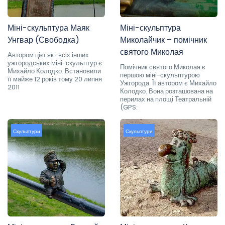
Міні-скульптура Маяк
Міні-скульптура
Унгвар (Свободка)
Миколайчик – помічник
святого Миколая
Автором цієї як і всіх інших
ужгородських міні-скульптур є
Помічник святого Миколая є
Михайло Колодко. Встановили
першою міні-скульптурою
її майже 12 років тому 20 липня
Ужгорода. Її автором є Михайло
2011
Колодко. Вона розташована на
перилах на площі Театральній
(GPS:
Скульптури
Скульптури