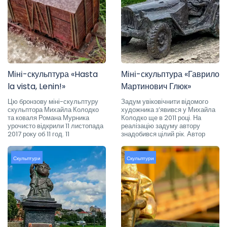
Міні-скульптура «Hasta
Міні-скульптура «Гаврило
la vista, Lenin!»
Мартинович Глюк»
Цю бронзову міні-скульптуру
Задум увіковічнити відомого
скульптора Михайла Колодко
художника з’явився у Михайла
та коваля Романа Мурника
Колодко ще в 2011 році. На
урочисто відкрили 11 листопада
реалізацію задуму автору
2017 року об 11 год. 11
знадобився цілий рік. Автор
Скульптури
Скульптури