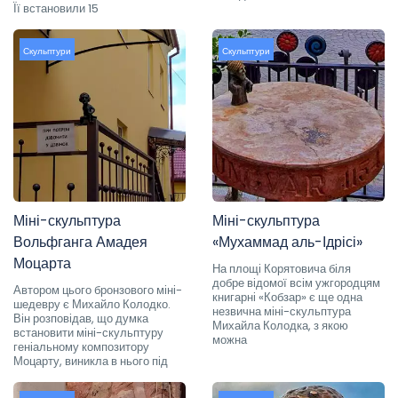
Її встановили 15
Скульптури
Скульптури
Міні-скульптура
Міні-скульптура
Вольфганга Амадея
«Мухаммад аль-Ідрісі»
Моцарта
На площі Корятовича біля
добре відомої всім ужгородцям
Автором цього бронзового міні-
книгарні «Кобзар» є ще одна
шедевру є Михайло Колодко.
незвична міні-скульптура
Він розповідав, що думка
Михайла Колодка, з якою
встановити міні-скульптуру
можна
геніальному композитору
Моцарту, виникла в нього під