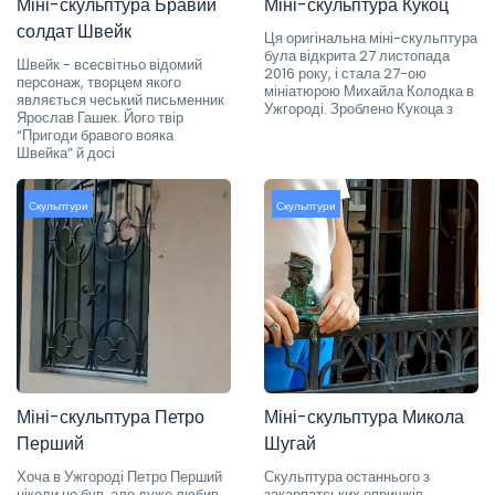
Міні-скульптура Бравий
Міні-скульптура Кукоц
солдат Швейк
Ця оригінальна міні-скульптура
була відкрита 27 листопада
Швейк - всесвітньо відомий
2016 року, і стала 27-ою
персонаж, творцем якого
мініатюрою Михайла Колодка в
являється чеський письменник
Ужгороді. Зроблено Кукоца з
Ярослав Гашек. Його твір
“Пригоди бравого вояка
Швейка” й досі
Скульптури
Скульптури
Міні-скульптура Петро
Міні-скульптура Микола
Перший
Шугай
Хоча в Ужгороді Петро Перший
Скульптура останнього з
ніколи не був, але дуже любив
закарпатських опришків