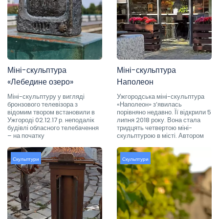
Міні-скульптура
Міні-скульптура
«Лебедине озеро»
Наполеон
Міні-скульптуру у вигляді
Ужгородська міні-скульптура
бронзового телевізора з
«Наполеон» з’явилась
відомим твором встановили в
порівняно недавно. Її відкрили 5
Ужгороді 02.12.17 р. неподалік
липня 2018 року. Вона стала
будівлі обласного телебачення
тридцять четвертою міні-
– на початку
скульптурою в місті. Автором
Скульптури
Скульптури