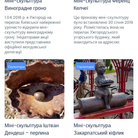
Міні-скульптура
Міні-скульптура Ференц
Виноградне гроно
Келчеї
1.04.2016 р. в Ужгороді на
Цю бронзову міні-скульптуру
перилах Київської набережної
було встановлено 30 січня 2019
урочисто відкрили міні-
року. Розмістилась вона на
скульптуру виноградному
перилах Ужгородського
грону. Ініціаторами акції
угорського будинку, який
виступили представники
знаходиться за адресою:
офіційної молдовської
делегації.
Скульптури
Скульптури
Міні-скульптура Іштван
Міні-скульптура
Дендеші – перлина
Закарпатський кіфлик