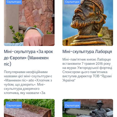
Скульптури
Скульптури
Міні-скульптура «За крок
Міні-скульптура Лаборця
до Європи» (Маннекен
Міні-пам’ятник князю Лаборцю
піс)
встановили 7 травня 2016 року
на мурах Ужгородської фортеці.
Популярними неофіційними
Спонсором цього пам’ятника
назвами цієї міні-скульптури є
виступив директор ТОВ “Ядзакі
«Маннекен піс» або «Хлопчик з
Україна”
чубом, що дзюрить». Міні-
скульптура дзюрячого
хлопчика, яку назвали «За
Скульптури
Скульптури