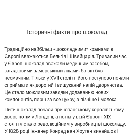
Історичні факти про шоколад
Традиційно найбільш «шоколадними» країнами в
Європі вважаються Бельгія і Швейцарія. Тривалий час
у Європі шоколад вважали медичним засобом,
загадковими заморськими ліками, бо він був
несмачним. Тільки у XVII столітті його поступово почали
сприймати як дорогий і вишуканий напій дворянства.
Це стало можливим завдяки додаванню нових
компонентів, перш за все цукру, а пізніше і молока.
Пити шоколад почали при іспанському королівському
дворі, потім у Лондоні, а потім у всій Європі. XIX
століття стало революційним у виробництві шоколаду.
У 1828 році інженер Конрад ван Хоутен винайшов і