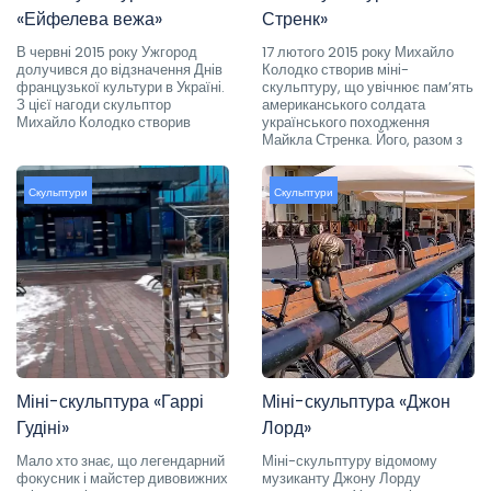
«Ейфелева вежа»
Стренк»
В червні 2015 року Ужгород
17 лютого 2015 року Михайло
долучився до відзначення Днів
Колодко створив міні-
французької культури в Україні.
скульптуру, що увічнює пам’ять
З цієї нагоди скульптор
американського солдата
Михайло Колодко створив
українського походження
Майкла Стренка. Його, разом з
Скульптури
Скульптури
Міні-скульптура «Гаррі
Міні-скульптура «Джон
Гудіні»
Лорд»
Мало хто знає, що легендарний
Міні-скульптуру відомому
фокусник і майстер дивовижних
музиканту Джону Лорду